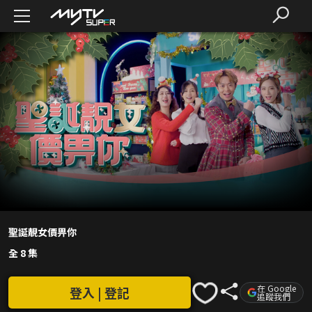
聖誕靚女價畀你
全 8 集
在 Google
登入 | 登記
追蹤我們