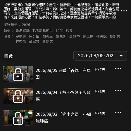
《流行都市》為觀眾介紹時令產品、健康養生、健體運動、護膚化妝、時尚
服飾、嬰幼兒護理、育兒知識、城中美食、飼養寵物等潮流資訊，內容包羅
萬有！主持們親身體驗、示範或測試之外，還會邀請嘉賓帶來相關專業知
識。烹飪環節方面，多位手勢了得的廚藝專家輪流登場，示範簡單美味的健
康美食、家常小菜，替大家解決煮食煩惱。
發行年份：
2026
類型：
香港綜藝
TVB綜藝節目
民生
飲食
演員：
安德尊
宋芝齡
劉彩玉
姚嘉妮
彭慧中
謝芷倫
張美妮
胡諾言
林秀怡
彭家賢
黃劍文
集數
2026/08/05-2026/03/19
7
天
2026/08/05 身體「谷氣」有原
因
6
天
2026/08/04 了解HPV與子宮頸
癌
5
天
2026/08/03 「癌中之霸」小細
胞肺癌