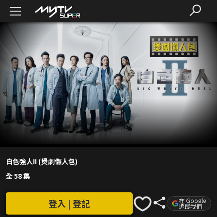
白色強人II (煲劇懶人包)
全 58 集
在 Google
登入 | 登記
追蹤我們