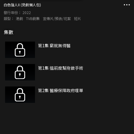
白色強人II (煲劇懶人包)
發行年份：
2022
類型：
港劇
TVB劇集
宣傳片/預告/花絮
短片
集數
第1集 窮就無得醫
第1集 搵前度幫拖做手術
第2集 醫療保障政府埋單