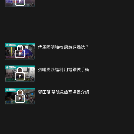
俾馬國明強吻 唐詩詠點諗？
張曦雯派福利 用電鑽做手術
郭田葰 醫院急症室場景介紹