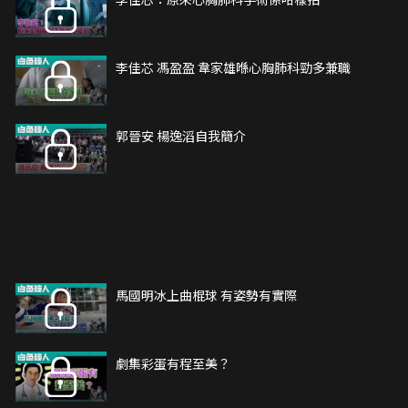
李佳芯 馮盈盈 韋家雄喺心胸肺科勁多兼職
郭晉安 楊逸滔自我簡介
馬國明冰上曲棍球 有姿勢有實際
劇集彩蛋有程至美？