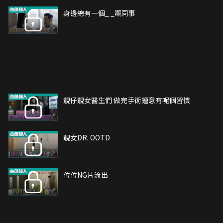
身邊總有一個_ _嘅同事
靚仔靚女醫生們 做完手術鍾意有呢個習慣
靚女DR. OOTD
位位NG片流出