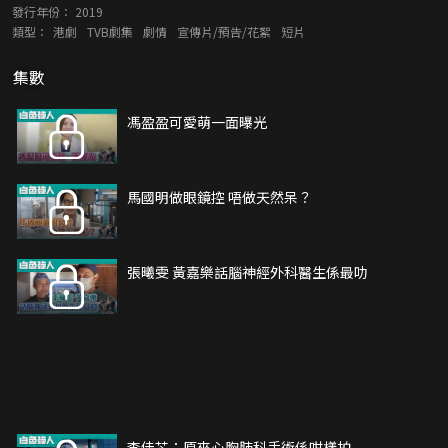
發行年份：
2019
類型：
港劇
TVB劇集
劇情
宣傳片/預告/花絮
短片
集數
馮盈盈可愛萌一面曝光
馬國明做眼鏡控 唔做天然呆？
張曦雯 黃嘉樂話腦神經外科醫生係最叻
李佳芯：原來心胸肺科手術係咁樣拍