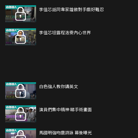
李佳芯話同韋家雄做對手戲好難忍
李佳芯坦露程洛雯內心世界
白色強人教你講英文
演員們集中精神 睇手術畫面
馬國明強吻唐詩詠 幕後曝光