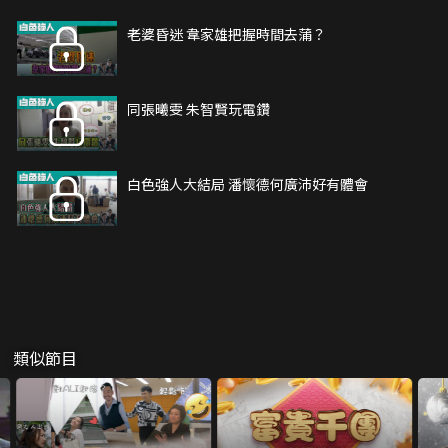
老婆昏迷 韋家雄把握時間去蒲？
同張曦雯 朱智賢玩電鑽
白色強人大結局 潘懷德何廣沛好有體會
類似節目