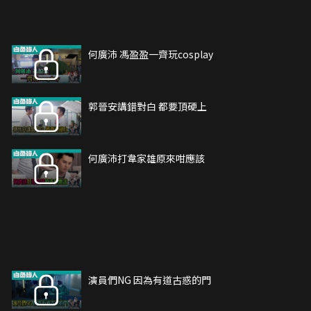
何廣沛 馮盈盈一齊玩cosplay
郭晉安講錯對白 都要頂硬上
何廣沛打韋家雄原來咁應該
演員們NG 因為有道古惑的門