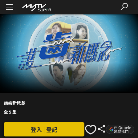
護齒新概念
全 5 集
在 Google
登入 | 登記
追蹤我們