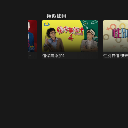
類似節目
 上帝的形象-吳宣倫
信仰無添加4
性別自信 快