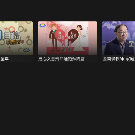
樂童年
男心女意齊共通婚姻講座
金南俊牧師-家庭