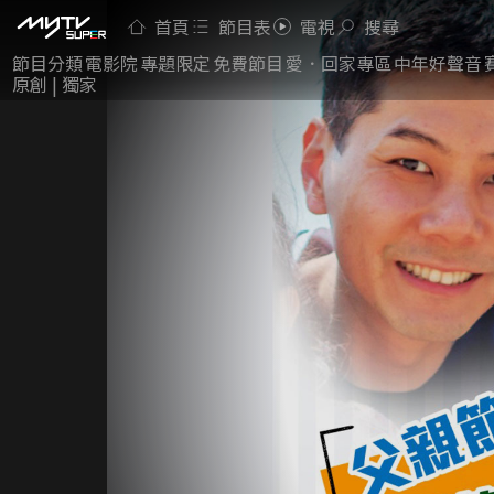
首頁
節目表
電視
搜尋
節目分類
電影院
專題限定
免費節目
愛．回家專區
中年好聲音
原創 | 獨家