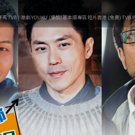
賽馬
TVB | 港劇
YOUKU (優酷)
基本版專區
短片香港 (免費)
TVB P