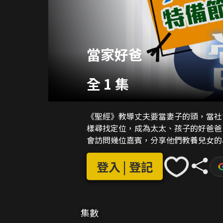
當家好爸
全 1 集
《聖經》教導丈夫要當妻子的頭，當社
樣尋找定位，成為太太、孩子的好爸爸
會訪問幾位嘉賓，分享他們教養兒女的
登入 | 登記
集數