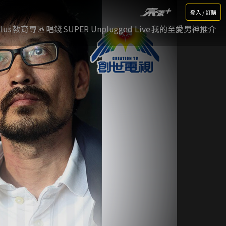
登入 / 訂購
lus
教育專區
唱錢
SUPER Unplugged Live
我的至愛男神推介