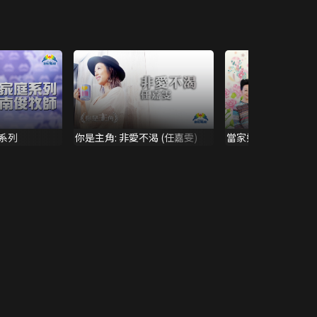
系列
你是主角: 非愛不渴 (任嘉雯)
當家好媽