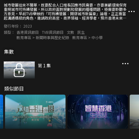
城市發展從來不簡單，既要配合人口增長回應市民需要，亦要兼顧環境保育
重視城市可持續發展，所以政府面對規劃和發展的種種問題，極需要聆聽多
方意見。早前TVB舉辦的「可持續發展：開啓城市新篇章」論壇，正正擔當
起溝通橋樑的角色，邀請政府高官、商界領袖、經濟學者，預示香港未來發
展方向，亦探討香港作為國際金融中心，如何擅用本地優勢連結政府和商
發行年份：
2023
界，一起規劃永續香港藍圖！
類型：
香港資訊節目
TVB資訊節目
文教
民生
教育專區 > 新聞時事與歷史紀錄
教育專區 > 中小學
集數
第 1 集
類似節目