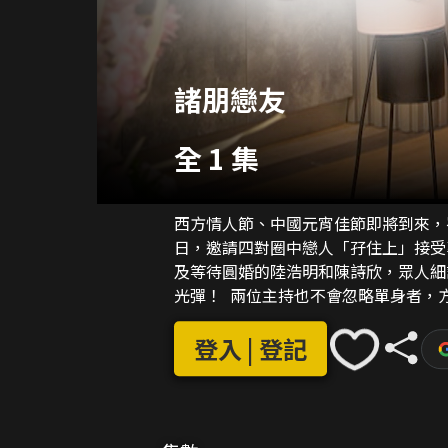
諸朋戀友
全 1 集
西方情人節、中國元宵佳節即將到來，
日，邀請四對圈中戀人「孖住上」接受
及等待圓婚的陸浩明和陳詩欣，眾人細
光彈！ 兩位主持也不會忽略單身者，
論「選擇」度過單身情人節的種種原因
單」？
登入 | 登記