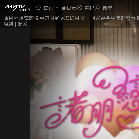
首頁
節目表
電視
搜尋
節目分類
電影院
專題限定
免費節目
愛．回家專區
中年好聲音
原創 | 獨家