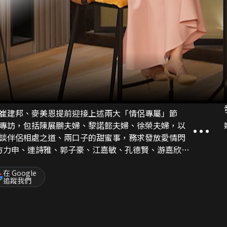
崔建邦、麥美恩提前迎接上述兩大「情侶專屬」節
專訪，包括陳展鵬夫婦、黎諾懿夫婦、徐榮夫婦，以
談伴侶相處之道、兩口子的甜蜜事，務求發放愛情閃
方力申、連詩雅、郭子豪、江嘉敏、孔德賢、游嘉欣暢
、「苦衷」，甚麼樣的對象才可為他或者她「脫
在 Google
追蹤我們