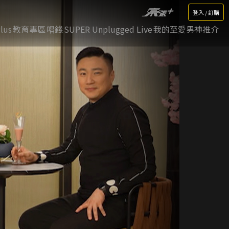
登入 / 訂購
lus
教育專區
唱錢
SUPER Unplugged Live
我的至愛男神推介