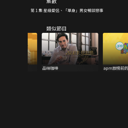
集數
第 1 集 星級愛侶、「單身」男女暢談戀事
類似節目
歌聖殞落-羅文
品味咖啡
apm放榜前