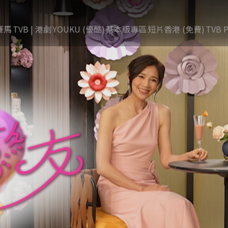
賽馬
TVB | 港劇
YOUKU (優酷)
基本版專區
短片香港 (免費)
TVB P