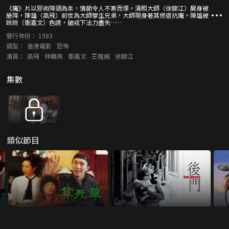
《魔》片以邪術降頭為本，情節令人不寒而慄。清照大師（徐錦江）屍身被
施降，陳雄（高飛）前世為大師孿生兄弟，大師現身著其修道抗魔。陳雄被
咪咪（衛嘉文）色誘，破戒下法力盡失……
發行年份：
1983
類型：
香港電影
恐怖
演員：
高飛
林曉燕
衛嘉文
王龍威
徐錦江
集數
類似節目