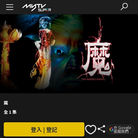
魔
全 1 集
在 Google
登入 | 登記
追蹤我們