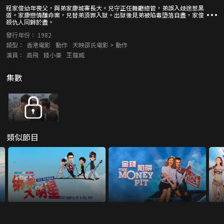
程家俊幼年喪父，與弟家康城寨長大。兄守正任舞廳總管，弟誤入歧途惹黑
道。家康戀情釀命案，兄替弟頂罪入獄。出獄後見弟被陷毒墮落自盡，家俊
殺仇人同歸於盡。
發行年份：
1982
類型：
香港電影
動作
天映邵氏電影 > 動作
演員：
高飛
錢小豪
王龍威
集數
類似節目