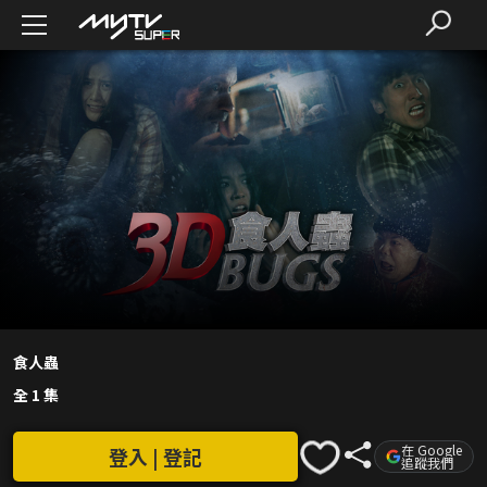
食人蟲
全 1 集
在 Google
登入 | 登記
追蹤我們