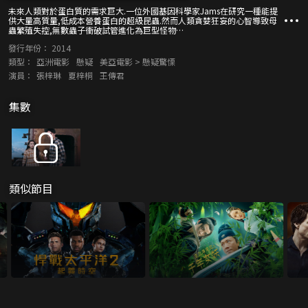
未來人類對於蛋白質的需求巨大.一位外國基因科學家Jams在研究一種能提
供大量高質量,低成本營養蛋白的超級昆蟲.然而人類貪婪狂妄的心智導致母
蟲繁殖失控,無數蟲子衝破試管進化為巨型怪物…
發行年份：
2014
類型：
亞洲電影
懸疑
美亞電影 > 懸疑驚慄
演員：
張梓琳
夏梓桐
王傳君
集數
類似節目