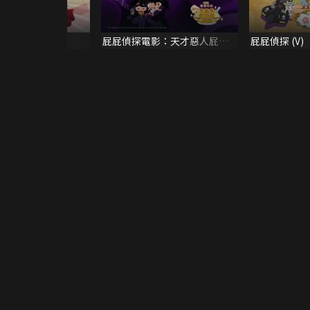
二季 (雙語版)
屁屁偵探電影：天才惡人屁屁
屁屁偵探 (V)
亞蒂 + 夢幻的巨無霸番薯批慶
典