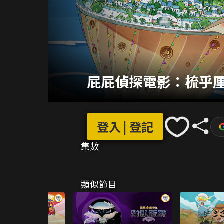
屁屁偵探電影：梳乎
登入 | 登記
集數
類似節目