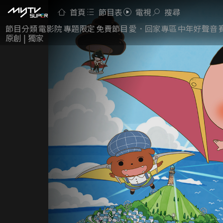
首頁
節目表
電視
搜尋
節目分類
電影院
專題限定
免費節目
愛．回家專區
中年好聲音
原創 | 獨家