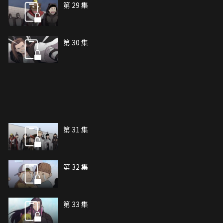
第 29 集
第 30 集
第 31 集
第 32 集
第 33 集