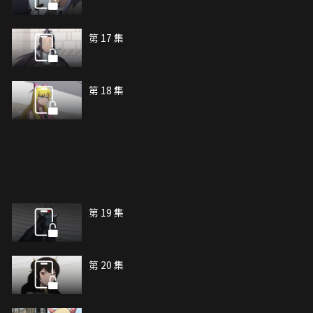
第 17 集
第 18 集
第 19 集
第 20 集