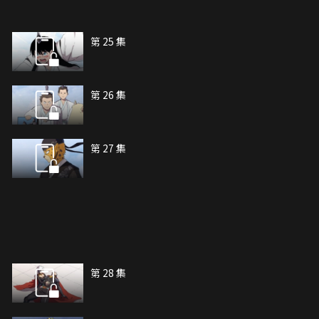
第 25 集
第 26 集
第 27 集
第 28 集