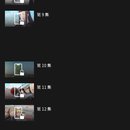
第 9 集
第 10 集
第 11 集
第 12 集