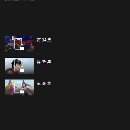
第 34 集
第 35 集
第 36 集