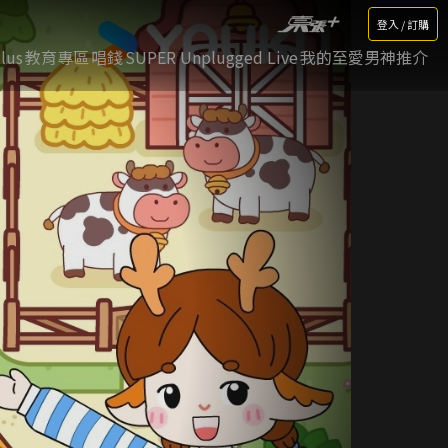
登入 / 訂購
lus
教育專區
唱錢
SUPER Unplugged Live
我的至愛男神推介