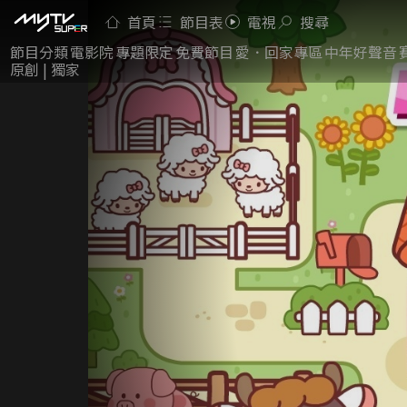
首頁
節目表
電視
搜尋
節目分類
電影院
專題限定
免費節目
愛．回家專區
中年好聲音
原創 | 獨家