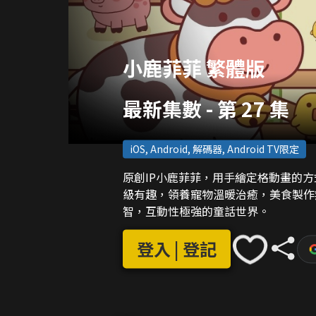
小鹿菲菲 繁體版
最新集數
-
第 27 集
iOS, Android, 解碼器, Android TV限定
原創IP小鹿菲菲，用手繪定格動畫的
級有趣，領養寵物溫暖治癒，美食製作
智，互動性極強的童話世界。
登入 | 登記