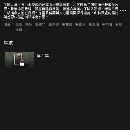
民國末年，長白山深處的迷霧山村怪事頻發。村民陳狗子偶遇神祕新娘並收
留，此後命運陡轉，暴富後離奇暴斃，接連命案讓村子陷入恐懼。老獵戶馬
三爺攜衆人追查真相，在靈異傳聞與人心叵測間探尋謎底，山林深處的隱祕
與善惡糾葛正悄然浮出水面。
演員：
張浩
蘇酥
嶽訓宇
嶽冬峰
王雙寶
安富強
黃海濤
于慧濤
王龍
程鎮
集數
第 1 集