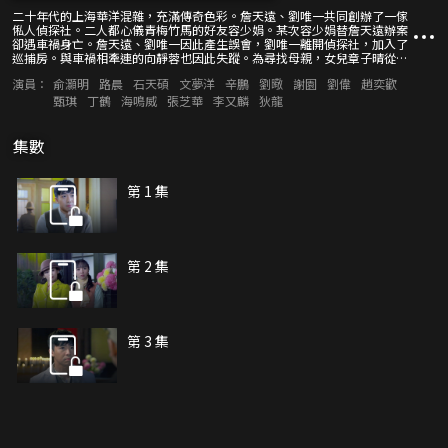
二十年代的上海華洋混雜，充滿傳奇色彩。詹天遠、劉唯一共同創辦了一傢
俬人偵探社。二人都心儀青梅竹馬的好友容少娟。某次容少娟替詹天遠辦案
卻遇車禍身亡。詹天遠、劉唯一因此產生誤會，劉唯一離開偵探社，加入了
巡捕房。與車禍相牽連的向靜蓉也因此失蹤。為尋找母親，女兒章子晴從國
外趕回，機緣巧合加入了偵探社。詹天遠帶著章子晴調查由此引發的一系列
演員：
俞灝明
路晨
石天碩
文夢洋
辛鵬
劉曔
謝園
劉偉
趙奕歡
錯綜複雜、看似毫不相關的案件，也引此牽出了一個以白先生為首的黑惡勢
力。同時劉唯一也利用自己在巡捕房的優勢一直追查車禍真相。殊途同歸。
甄琪
丁鶴
海鳴威
張芝華
李又麟
狄龍
最終，詹天遠和夥伴們一起憑藉自己的智慧，成功瓦解了該勢力，粉碎了白
先生的陰謀，而他們各自也迎來了感情和人生的新開始。
集數
第 1 集
第 2 集
第 3 集