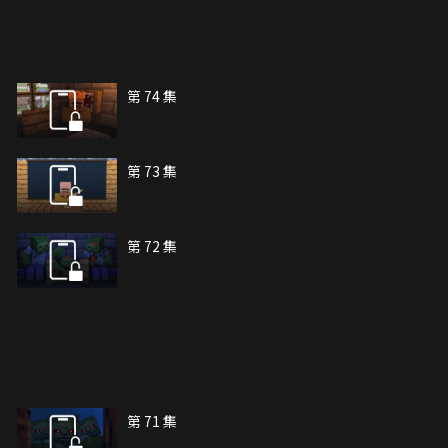
第 74 集
第 73 集
第 72 集
第 71 集