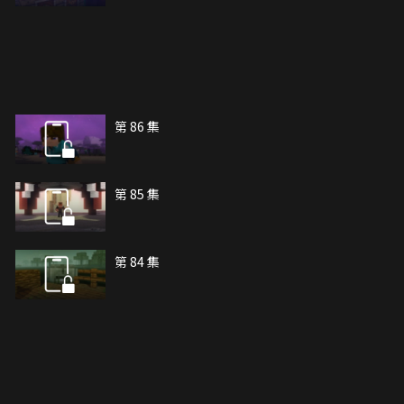
第 86 集
第 85 集
第 84 集