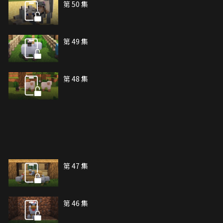
第 50 集
第 49 集
第 48 集
第 47 集
第 46 集