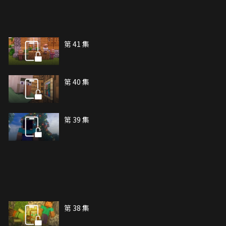
第 41 集
第 40 集
第 39 集
第 38 集