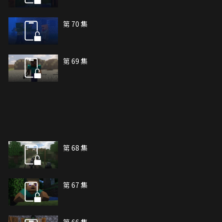
第 70 集
第 69 集
第 68 集
第 67 集