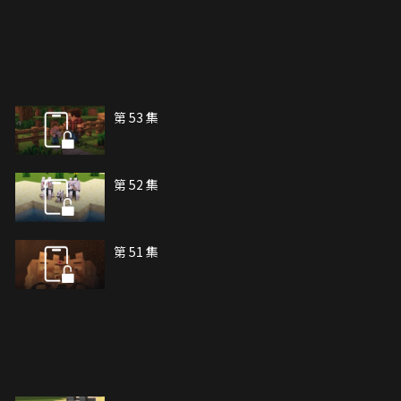
第 53 集
第 52 集
第 51 集