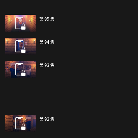
第 95 集
第 94 集
第 93 集
第 92 集