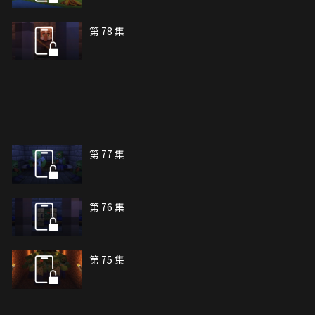
第 78 集
第 77 集
第 76 集
第 75 集