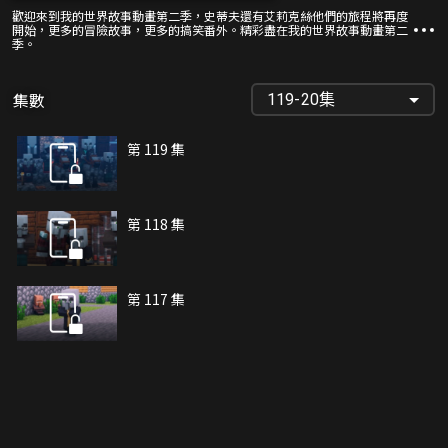
歡迎來到我的世界故事動畫第二季，史蒂夫還有艾莉克絲他們的旅程將再度
開始，更多的冒險故事，更多的搞笑番外。精彩盡在我的世界故事動畫第二
季。
集數
119-20集
第 119 集
第 118 集
第 117 集