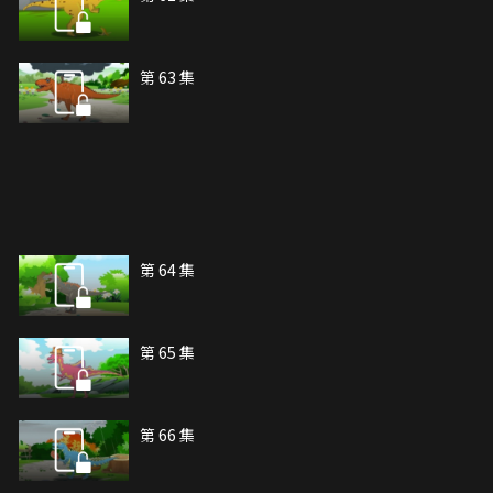
第 63 集
第 64 集
第 65 集
第 66 集