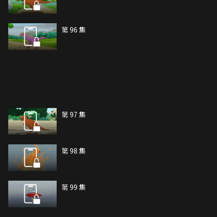
第 96 集
第 97 集
第 98 集
第 99 集