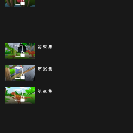
第 88 集
第 89 集
第 90 集