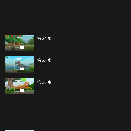
第 34 集
第 35 集
第 36 集