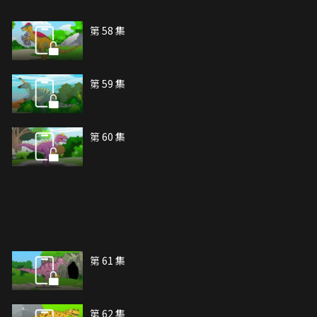
第 58 集
第 59 集
第 60 集
第 61 集
第 62 集