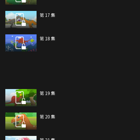
第 17 集
第 18 集
第 19 集
第 20 集