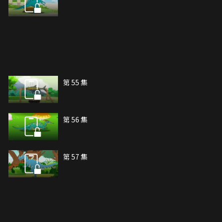
第 55 集
第 56 集
第 57 集