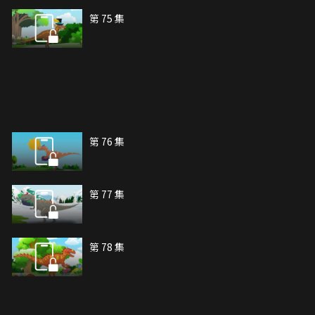
第 75 集
第 76 集
第 77 集
第 78 集