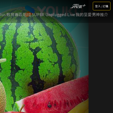
登入 / 訂購
lus
教育專區
唱錢
SUPER Unplugged Live
我的至愛男神推介