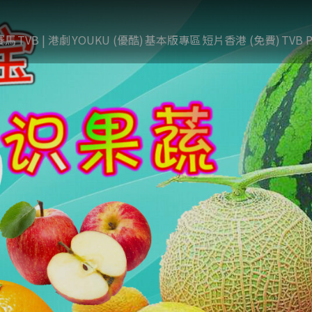
賽馬
TVB | 港劇
YOUKU (優酷)
基本版專區
短片香港 (免費)
TVB P