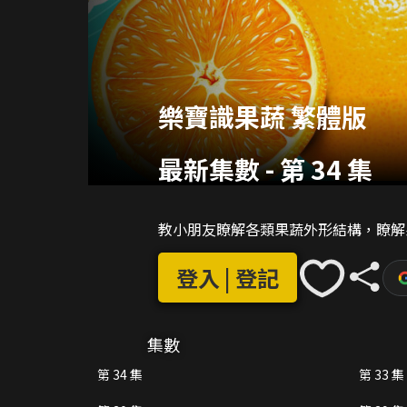
樂寶識果蔬 繁體版
最新集數
-
第 34 集
教小朋友瞭解各類果蔬外形結構，瞭解
登入 | 登記
集數
第 34 集
第 33 集