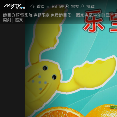
首頁
節目表
電視
搜尋
節目分類
電影院
專題限定
免費節目
愛．回家專區
中年好聲音
原創 | 獨家