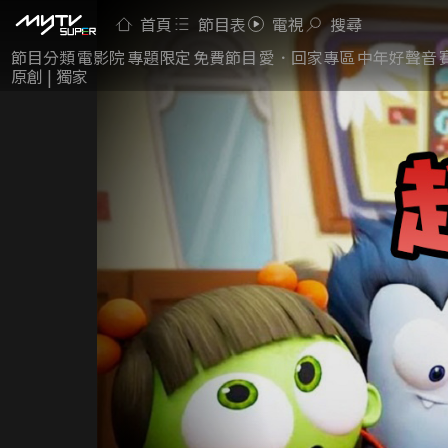
首頁
節目表
電視
搜尋
節目分類
電影院
專題限定
免費節目
愛．回家專區
中年好聲音
原創 | 獨家