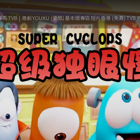
賽馬
TVB | 港劇
YOUKU (優酷)
基本版專區
短片香港 (免費)
TVB P