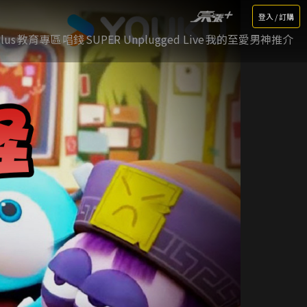
登入 / 訂購
lus
教育專區
唱錢
SUPER Unplugged Live
我的至愛男神推介