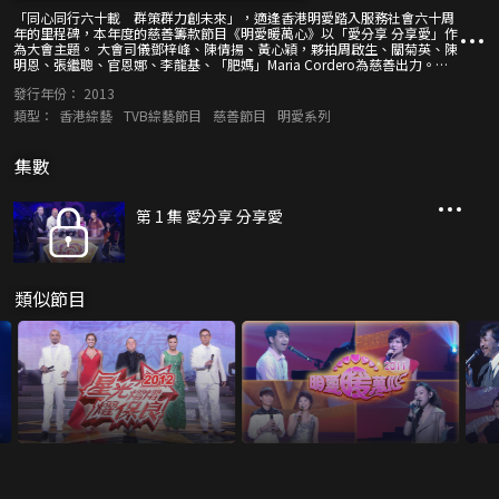
「同心同行六十載 群策群力創未來」，適逢香港明愛踏入服務社會六十周
年的里程碑，本年度的慈善籌款節目《明愛暖萬心》以「愛分享 分享愛」作
為大會主題。 大會司儀鄧梓峰、陳倩揚、黃心穎，夥拍周啟生、關菊英、陳
明恩、張繼聰、官恩娜、李龍基、「肥媽」Maria Cordero為慈善出力。歌
手們演繹首首好歌之餘，並和觀眾分享自己過往的經歷點滴，以及明愛於六
發行年份：
2013
十年來的變遷和發展。官恩娜會聯同隸屬明愛社區中心、由長者組成的「義
展中樂坊」合作演唱<賣花女>；而陳明恩亦跟香港著名鋼琴家李嘉齡合作，
類型：
香港綜藝
TVB綜藝節目
慈善節目
明愛系列
獻上經典金曲<酒干倘賣無>。 此外，多位社會賢達亦為善最樂，參與盛
會。當中包括國際大提琴家李垂誼，演奏令人聽出耳油的古典曲目
<Czardas>；香港天主教教區樞機主教湯漢拉奏小提琴，並跟中學交響樂團
集數
一同演奏<聖母頌>；而中文大學校長沈祖堯還會分享愛的小故事。
第 1 集 愛分享 分享愛
類似節目