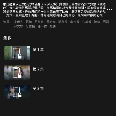
來自離異家庭的少女林兮遲（宋伊人飾）與傲嬌自負的射箭少年許放（張耀
飾）從小青梅竹馬卻相愛相殺，鬼馬精靈的林兮遲情竇初開，卻神經大條誤
將愛情當友誼，許放只能將一次次表白嚥了回去，霸道毒舌變成親近她的唯
一方式。直到互虐千百遍，林兮遲纔看清自己的真心，原來可以敞開心懷，
任性依賴都源自愛。這一次，林兮遲選擇勇敢，要成爲他最堅定的力量，陪
演員：
宋伊人
張耀
屈菁菁
馬昕墨
郭欣禹
李宗霖
宋美萱
陳澤
張磊
伴他完成奪冠之路。
郝文婷
付偉倫
潘一禕
鄭鵬
集數
第 1 集
第 2 集
第 3 集