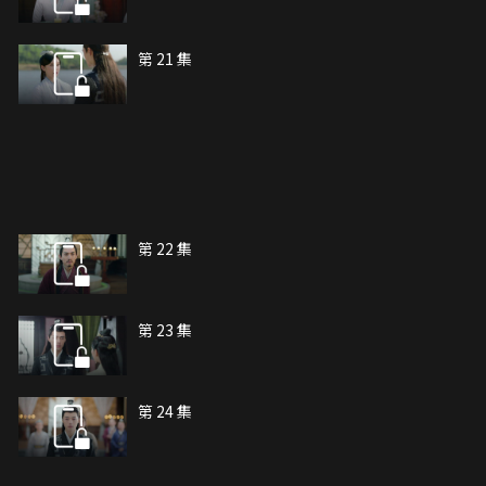
第 21 集
第 22 集
第 23 集
第 24 集