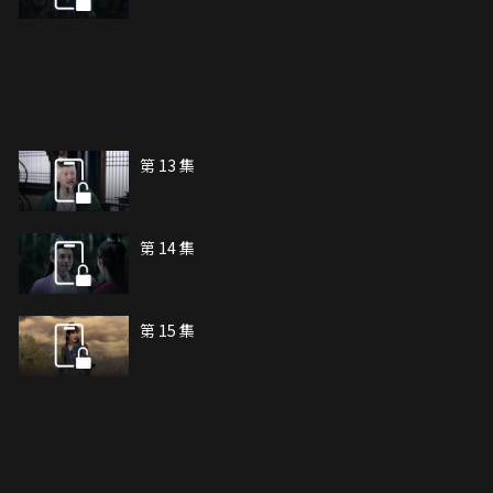
第 13 集
第 14 集
第 15 集