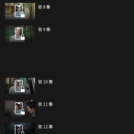
第 8 集
第 9 集
第 10 集
第 11 集
第 12 集