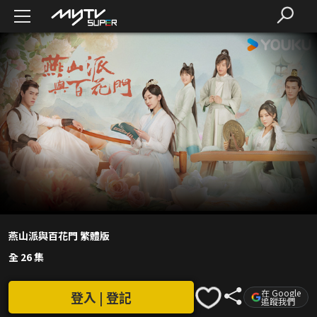
燕山派與百花門 繁體版
全 26 集
在 Google
登入 | 登記
追蹤我們