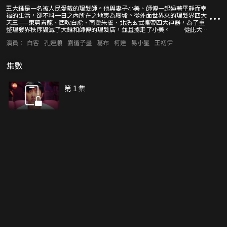
王大錘是一名被人民愛戴的理髮師。他與妻子小美、師傅一起過著平靜而幸
福的生活，卻不料一日之內所在之地夷為廢墟。從外面世界來的理髮界四大
天王——東剪青龍、西吹白虎、南燙朱雀、北洗玄武攜帶四大神器，為了重
整理發界秩序毀滅了大錘和師傅的理髮店，並且擄走了小美。 從此大錘
便踏上了漫長的打怪獸和尋妻之路。
演員：
白客
孔連順
劉循子墨
葛布
柯達
易小星
王初伊
集數
第 1 集