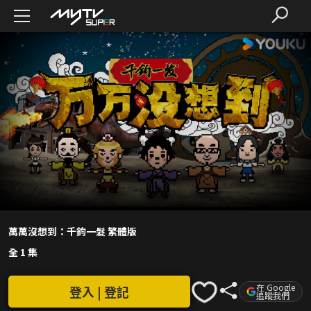
萬萬沒想到：千鈞一髮 繁體版
全 1 集
在 Google
登入 | 登記
追蹤我們