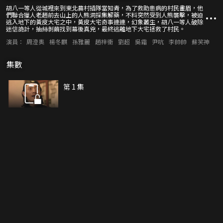
胡八一等人從城裡來到東北農村插隊當知青，為了救助患病的村民畫眉，他
們聯合獵人老趙前去山上的人熊洞採集解藥，不料突然受到人熊襲擊，被迫
逃入地下的黃皮大宅之中，黃皮大宅奇事連連，幻象叢生，胡八一等人破除
迷信詭計，抽絲剝繭找到幕後真兇，最終逃離地下大宅拯救了村民。
演員：
周澄奧
楊冬麒
孫雅麗
趙梓衝
劉超
吳霜
尹吭
李帥帥
蘇笑神
集數
第 1 集