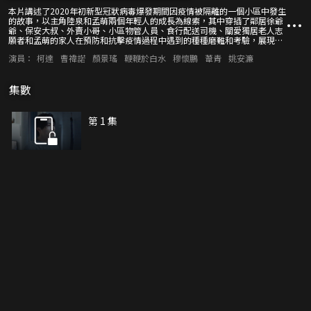
本片講述了2020年初新型冠狀病毒爆發期間因疫情被隔離的一個小區中發生
的故事，以主角陸泉和孟萌兩個年輕人的成長為線索，其中穿插了鄰居徐爺
爺、保安大叔、外賣小哥、小區物管人員、食行配送司機、關愛獨居老人志
願者和孟萌的家人在預防和抗擊疫情過程中遇到的種種磨難和考驗，展現了
疫情陰影籠罩下鄰里之間心手相連、互幫互助的精神，在沒有硝煙的戰鬥中
演員：
柯達
曹禕諾
顏景瑤
鞭鞭於白水
穆懷鵬
葦青
姚安濂
刻畫出動人的姿態。
集數
第 1 集