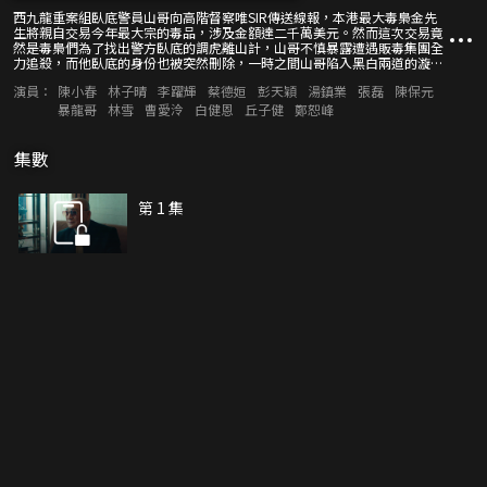
西九龍重案組臥底警員山哥向高階督察唯SIR傳送線報，本港最大毒梟金先
生將親自交易今年最大宗的毒品，涉及金額達二千萬美元。然而這次交易竟
然是毒梟們為了找出警方臥底的調虎離山計，山哥不慎暴露遭遇販毒集團全
力追殺，而他臥底的身份也被突然刪除，一時之間山哥陷入黑白兩道的漩渦
糾紛之中。山哥必須在期限內“證明自己的清白”並且粉碎大毒梟金先生的
演員：
陳小春
林子晴
李躍輝
蔡德姮
彭天穎
湯鎮業
張磊
陳保元
陰謀。
暴龍哥
林雪
曹愛泠
白健恩
丘子健
鄭恕峰
集數
第 1 集