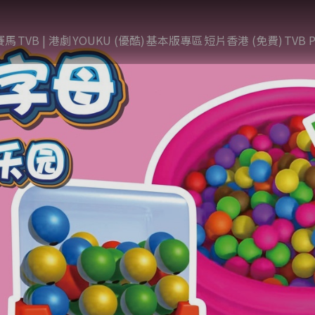
賽馬
TVB | 港劇
YOUKU (優酷)
基本版專區
短片香港 (免費)
TVB P