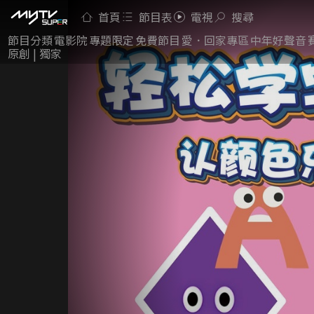
首頁
節目表
電視
搜尋
節目分類
電影院
專題限定
免費節目
愛．回家專區
中年好聲音
原創 | 獨家