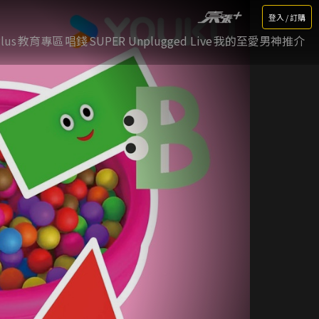
登入 / 訂購
lus
教育專區
唱錢
SUPER Unplugged Live
我的至愛男神推介