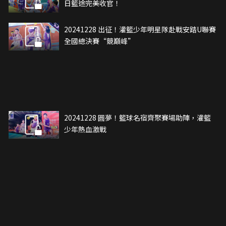
日籃途完美收官！
20241228 出征！灌籃少年明星隊赴戰安踏U聯賽
全國總決賽“競巔峰”
20241228 圓夢！籃球名宿齊聚賽場助陣，灌籃
少年熱血激戰