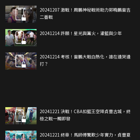
20241207 激戰！周鵬神秘戰術助力郭曉鵬雷吉
二番戰
20241214 許願！星光與篝火，灌籃與少年
20241214 考核！雷鵬大戰白熱化，誰在邊哭邊
打？
20241221 決戰！CBA扣籃王空降貞豐古城，終
極之戰一觸即發
20241221 終章！馬師傅驚歎少年實力，貞豐夏