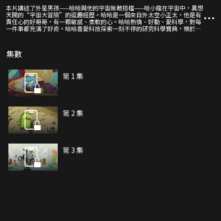
本片講述了外星男孩——哈哈與他的宇宙無敵搭檔——哈小龍在宇宙中，異想
天開的“宇宙大冒險”的逗趣經歷。哈哈是一個來自外太空小正太，他是有
責任心的好哥哥，有一顆敏感、柔軟的心。哈哈熱情、好動、愛科學，對每
一件事都充滿了好奇。哈哈喜愛科技探索一刻不停的研究科學寶典，樂於創
造一些奇奇怪怪的東西，做一些好玩的小發明。他的小發明總能讓哈小龍
——他的宇宙小夥伴佩服不已。他滿肚子科學的點子，而且非常有想象力，
在地球上與哈小龍是搭檔，對所有地球上的事物都充滿著好奇心。他倆就是
集數
充滿探索未知、積極行動好榜樣。
第 1 集
第 2 集
第 3 集