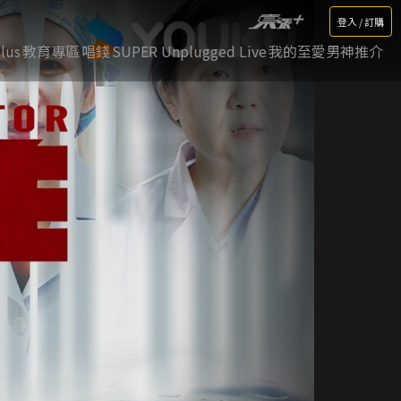
登入 / 訂購
lus
教育專區
唱錢
SUPER Unplugged Live
我的至愛男神推介