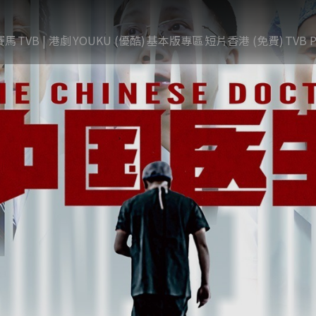
賽馬
TVB | 港劇
YOUKU (優酷)
基本版專區
短片香港 (免費)
TVB P