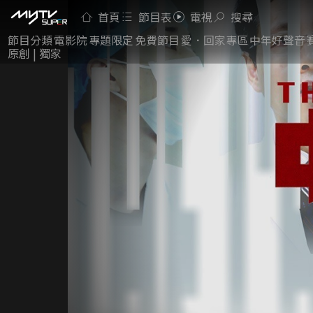
首頁
節目表
電視
搜尋
節目分類
電影院
專題限定
免費節目
愛．回家專區
中年好聲音
原創 | 獨家