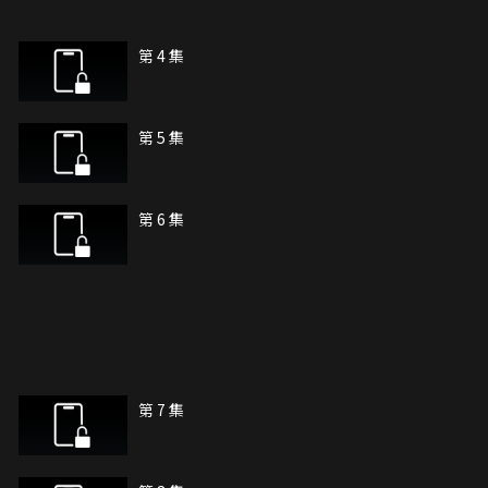
第 4 集
第 5 集
第 6 集
第 7 集