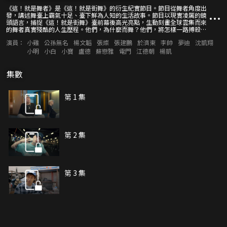
《這！就是舞者》是《這！就是街舞》的衍生紀實節目。節目從舞者角度出
發，講述舞臺上霸氣十足、臺下鮮為人知的生活故事。節目以現實凌厲的鏡
頭語言，捕捉《這！就是街舞》臺前幕後高光亮點，生動刻畫全球雲集而來
的舞者真實殘酷的人生歷程。他們，為什麼而舞？他們，將怎樣一路搏殺？
汗水、淚水、興奮、沮喪，他們與明星隊長之間如何相互欣賞又糾結重重？
演員：
小雞
公孫無名
楊文韜
張燦
張建鵬
於濟東
李帥
夢迪
沈凱翔
剪影時代，堅持自我，點燃夢想，人生即是最精彩的舞臺。
小明
小白
小寶
盧德
蘇戀雅
電門
江德朝
楊凱
集數
第 1 集
第 2 集
第 3 集