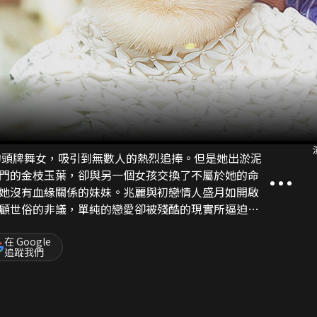
廳的頭牌舞女，吸引到無數人的熱烈追捧。但是她出淤泥
門的金枝玉葉，卻與另一個女孩交換了不屬於她的命
她沒有血緣關係的妹妹。兆麗與初戀情人盛月如開啟
顧世俗的非議，單純的戀愛卻被殘酷的現實所逼迫。
易的真愛。最後為世事所逼，二人無奈分離，空留遺
後在夜巴黎舞廳繼續著大班生涯。商人郭世宏一生愛
在 Google
追蹤我們
郭世宏為人更是謙謙君子，他將兆麗當成紅粉知己，
麗欣賞有加，並想娶她為妻好照顧她後半生。然而就
蹟般的出現……