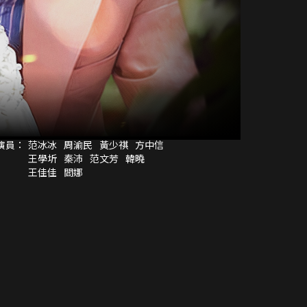
演員：
范冰冰
周渝民
黃少祺
方中信
王學圻
秦沛
范文芳
韓曉
王佳佳
閻娜