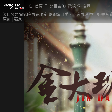
首頁
節目表
電視
搜尋
節目分類
電影院
專題限定
免費節目
愛．回家專區
中年好聲音
原創 | 獨家