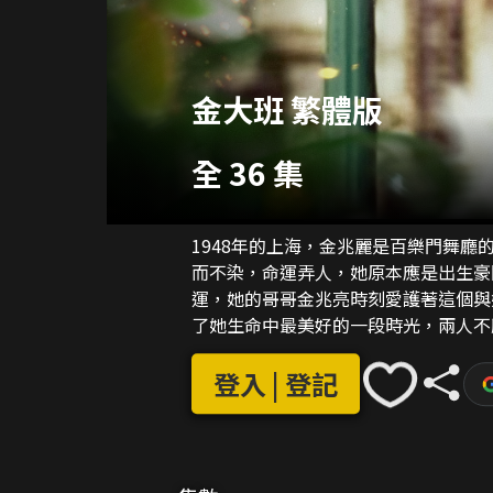
金大班 繁體版
全 36 集
1948年的上海，金兆麗是百樂門舞
而不染，命運弄人，她原本應是出生豪
運，她的哥哥金兆亮時刻愛護著這個與
了她生命中最美好的一段時光，兩人不
盛月如與兆麗努力地堅守著這份來之不
恨長唏噓！世事變遷，金兆麗來到臺灣
登入 | 登記
慕金兆麗，追隨她先後從大陸到臺灣，
兩人彼此相知相惜。商人陳榮發對金兆
在陳榮發和金兆麗的婚禮上，盛月如奇