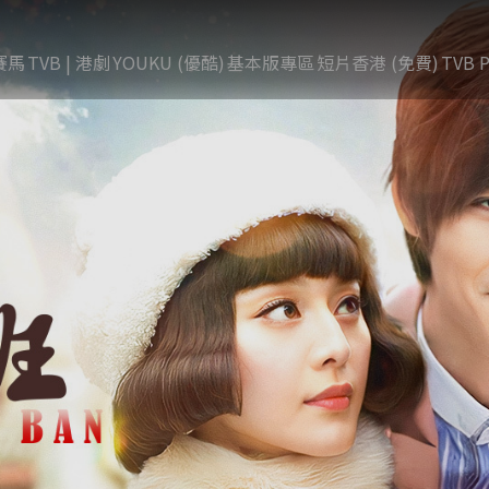
賽馬
TVB | 港劇
YOUKU (優酷)
基本版專區
短片香港 (免費)
TVB P