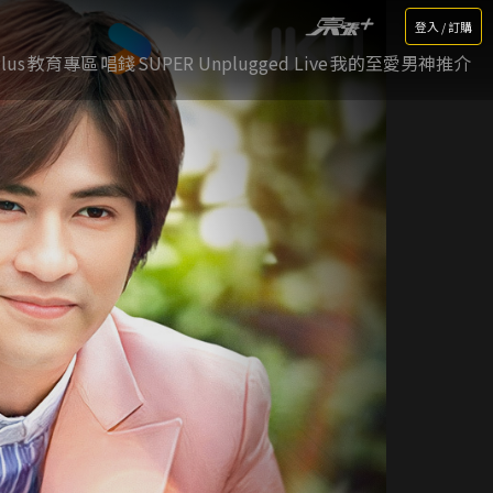
登入 / 訂購
lus
教育專區
唱錢
SUPER Unplugged Live
我的至愛男神推介