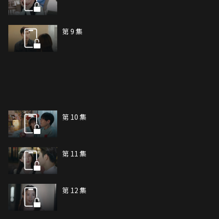
第 9 集
第 10 集
第 11 集
第 12 集