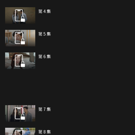
第 4 集
第 5 集
第 6 集
第 7 集
第 8 集