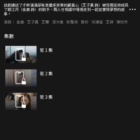
該劇講述了才幹滿滿卻無意繼承家業的顧嘉心（王子異 飾）被母親安排成爲
了趙江月（金晨 飾）的助手，兩人在相處中慢慢走到一起並實現夢想的故
事。
演員：
金晨
王子異
王雙
梁大維
彭雅琦
鄭妙
何澤遠
王崢
陳松伶
集數
第 1 集
第 2 集
第 3 集