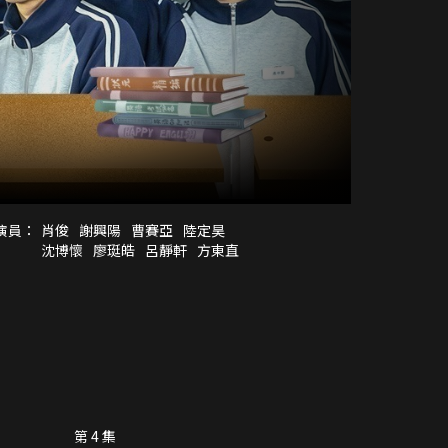
演員：
肖俊
謝興陽
曹賽亞
陸定昊
沈博懷
廖珽皓
呂靜軒
方東直
第 4 集