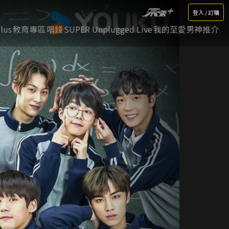
登入 / 訂購
lus
教育專區
唱錢
SUPER Unplugged Live
我的至愛男神推介