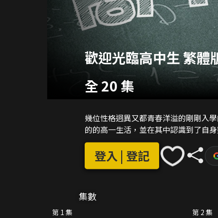
歡迎光臨高中生 繁體
全 20 集
幾位性格迥異又都青春洋溢的剛剛入學
的的高一生活，並在其中認識到了自身
登入 | 登記
集數
第 1 集
第 2 集