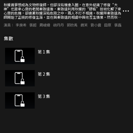
秋媛曾夢想成為文物修復師，但卻沒有機會入圈，在意外結識了修復“大
神”也是聿心齋的老闆秦致遠後，秦致遠利用秋媛的“膠板”技術化解了聿
心齋的危機，卻連累秋媛深陷危險之中，兩人不打不相識。秋媛拜秦致遠為
師開始了正統的修復生涯，並在與秦致遠的相處中與他互生情愫。然而秋媛
多年前暗戀的左懷仁突然回國，為爭奪“十二花神圖”，左懷仁利用羅有錢
演員：
李庚希
張超
周峻緯
胡丹丹
郭欣禹
魏笑
劉小震
田原
張磊
和秋媛多次設計陷害秦致遠，他對秋媛又愛又恨的感情也讓秋媛陷入痛苦。
最終風波平息愛恨落幕，秦致遠和秋媛守住初心繼續他們的文物修復生涯。
集數
第 1 集
第 2 集
第 3 集