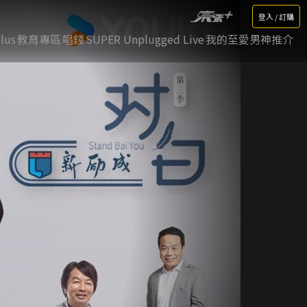
登入 / 訂購
lus
教育專區
唱錢
SUPER Unplugged Live
我的至愛男神推介