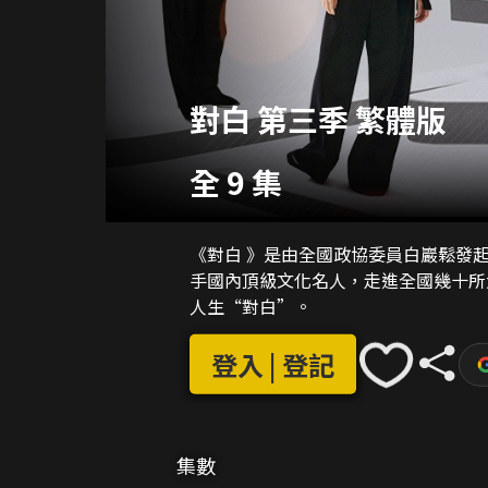
對白 第三季 繁體版
全 9 集
《對白 》是由全國政協委員白巖鬆發
手國內頂級文化名人，走進全國幾十所
人生“對白”。
登入 | 登記
集數