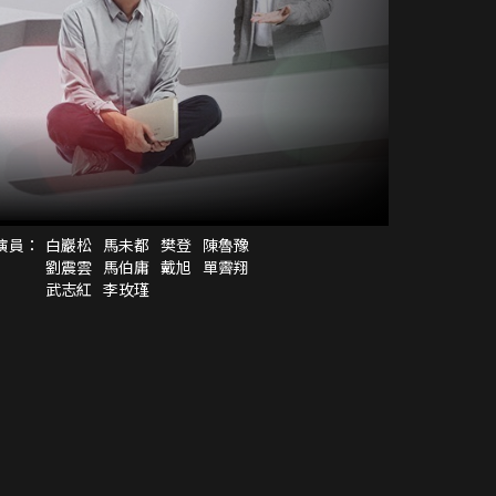
演員：
白巖松
馬未都
樊登
陳魯豫
劉震雲
馬伯庸
戴旭
單霽翔
武志紅
李玫瑾