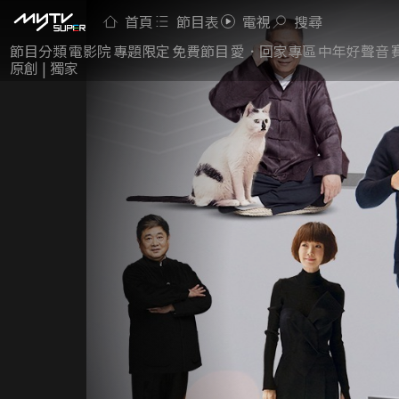
首頁
節目表
電視
搜尋
節目分類
電影院
專題限定
免費節目
愛．回家專區
中年好聲音
原創 | 獨家