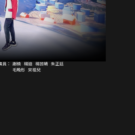
演員：
謝楠
楊迪
楊芸晴
朱正廷
毛曉彤
宋祖兒