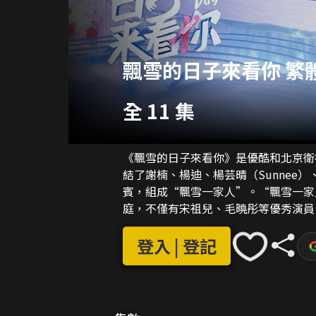
飄雪的日子來看你 繁
全 11 集
《飄雪的日子來看你》是優酷和北京衛
結了謝楠、楊迪、楊芸晴（Sunnee
賓，組成“飄雪一家人”。“飄雪一家
庭，不僅有宋祖兒、毛曉彤等優秀演員
將在“帶動三億人蔘與冰雪運動”的引
體驗，展開沉浸式的趣味比拼；他們還
登入 | 登記
賓們還將分享彼此的冰雪故事和情結，
場景設定上，節目也開啟多點位觸達、
感。《飄雪的日子來看你》觀眾可跟隨
化，感受冬奧魅力。節目不僅能讓觀眾