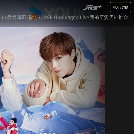
登入 / 訂購
lus
教育專區
唱錢
SUPER Unplugged Live
我的至愛男神推介