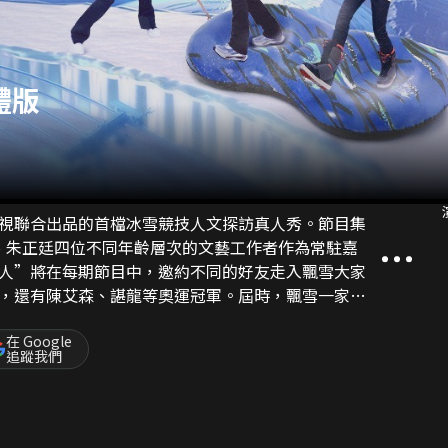
體版
視聯合出品的首檔冰雪競技人文探訪真人秀。節目集
）、朱正廷四位不同年齡層次的文藝工作者作為常駐嘉
人”將在每期節目中，邀約不同的好友走入飄雪大家
，還有陳艾森、諶龍等奧運冠軍。屆時，飄雪一家人
領下，圍繞冬奧幕後故事的主人公所帶來相關的冰雪
會走入冬奧幕後人物的生活場景，進行實地探訪；嘉
在 Google
追蹤我們
展現不同年齡、不同地域的冰雪記憶。在內容製作和
棚內棚外交疊的方式，極大提升節目的可賞性和代入
“飄雪一家人”在遊戲中探尋故事，深度體驗冬奧文
瞭解到冬奧會背後的百態人生，還展現了冰雪運動的