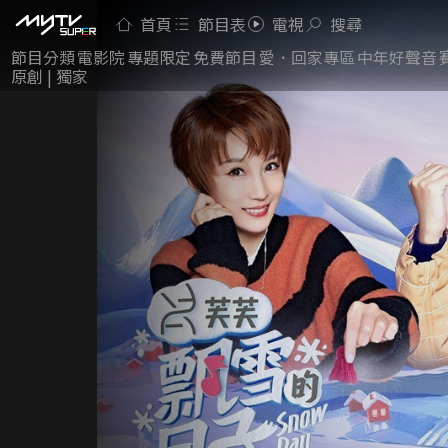
首頁
節目表
電視
搜尋
節目分類
電影院
專題限定
免費節目
愛．回家專區
中年好聲音
原創 | 獨家