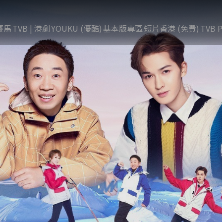
賽馬
TVB | 港劇
YOUKU (優酷)
基本版專區
短片香港 (免費)
TVB P