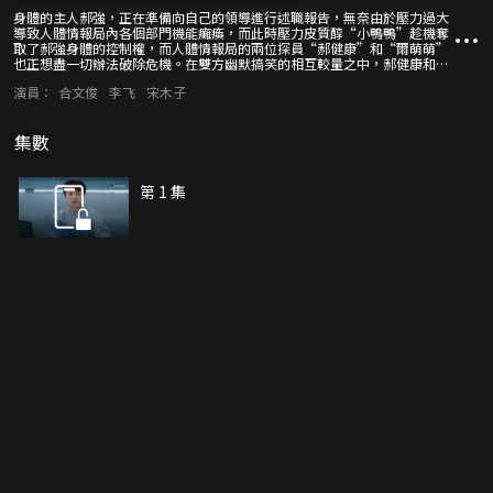
身體的主人郝強，正在準備向自己的領導進行述職報告，無奈由於壓力過大
導致人體情報局內各個部門機能癱瘓，而此時壓力皮質醇“小鴨鴨”趁機奪
取了郝強身體的控制權，而人體情報局的兩位探員“郝健康”和“爾萌萌”
也正想盡一切辦法破除危機。在雙方幽默搞笑的相互較量之中，郝健康和爾
萌萌卻無意中發現了快速減少壓力的小妙招，這究竟是......？
演員：
合文俊
李飞
宋木子
集數
第 1 集