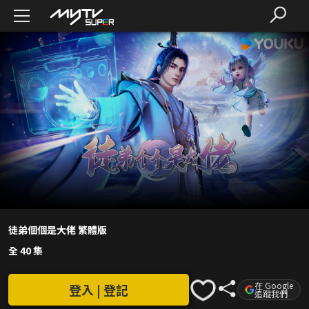
徒弟個個是大佬 繁體版
全 40 集
在 Google
登入 | 登記
追蹤我們