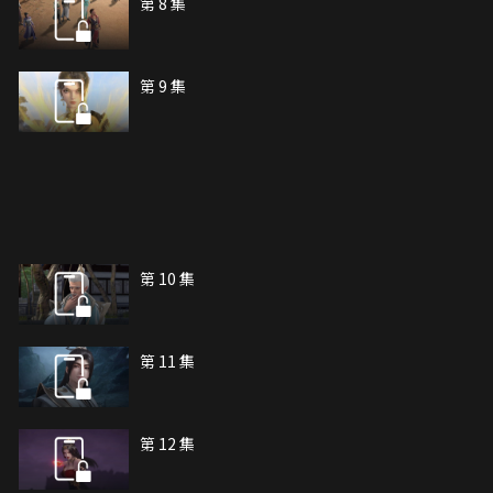
第 8 集
第 9 集
第 10 集
第 11 集
第 12 集