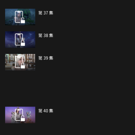
第 37 集
第 38 集
第 39 集
第 40 集