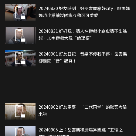
20240830 好友時刻：好朋友開箱好city，歐陽娜
娜趙小棠繪製隊旗互動可可愛愛
20240831 好好玩：猜人名遊戲小嶽嶽猜不出孫
越，加字遊戲大玩“倫理梗”
20240901 好友日記：音樂不停我不停，岳雲鵬
柳巖聞“音”起舞！
20240902 好友電臺：“三代同堂”的默契考驗
來啦
20240905 上：岳雲鵬和廣場舞團跳“五環之