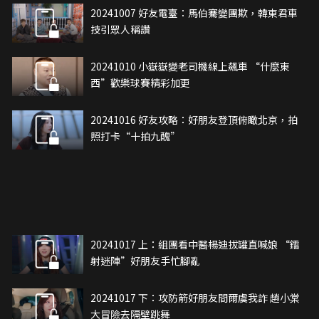
20241007 好友電臺：馬伯騫變團欺，韓東君車
技引眾人稱讚
20241010 小嶽嶽變老司機線上飆車 “什麼東
西”歡樂球賽精彩加更
20241016 好友攻略：好朋友登頂俯瞰北京，拍
照打卡“十拍九醜”
20241017 上：組團看中醫楊迪拔罐直喊娘 “鐳
射迷陣”好朋友手忙腳亂
20241017 下：攻防箭好朋友間爾虞我詐 趙小棠
大冒險去隔壁跳舞