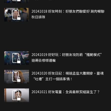
20241018 好友時刻：好朋友們聊愛好 涮肉暢聊
秋日排隊
20241019 好好玩：好朋友攻防箭“殭屍模式”
迪哥去哪哪邊輸
20241020 好友日記：楊迪孟佳大膽開麥，靈魂
“吐槽”主打一個搞事情！
20241021 好友電臺：全員最默契組誕生了？