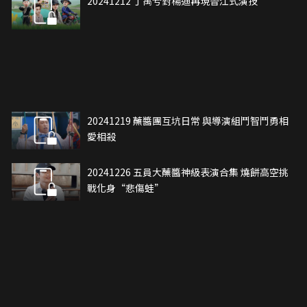
20241212 丁禹兮對楊迪再現晉江式演技
20241219 蘸醬團互坑日常 與導演組鬥智鬥勇相
愛相殺
20241226 五員大蘸醬神級表演合集 燒餅高空挑
戰化身“悲傷蛙”