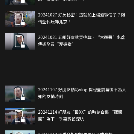
20241027 好友秘密：這就加上楊迪微信了？懶
惰聖代玩轉北京！
20241031 五組好友默契挑戰，“大蘸醬”水盆
傳遞全員“溼褲襠”
20241107 好朋友精彩vlog 揭秘臺前幕後不為人
知的友情時刻
20241114 好朋友“最XX”的時刻合集 “蘸醬
團”為下一季嘉賓留深坑