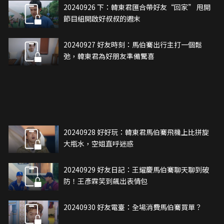
20240926 下：韓東君匯合帶好友“回家” 甩開
節目組開啟好叔叔的週末
20240927 好友時刻：馬伯騫出行主打一個鬆
弛，韓東君為好朋友準備驚喜
20240928 好好玩：韓東君馬伯騫飛機上比拼旋
大瓶水，空姐直呼迷惑
20240929 好友日記：王耀慶馬伯騫聊天聊到破
防！王彥霖笑到飆出表情包
20240930 好友電臺：全場消費馬伯騫買單？