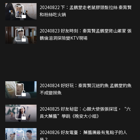
20240822 下：孟鶴堂走老鼠膠頭髮拉絲 秦霄賢
和粉絲吃火鍋
20240823 好友時刻：秦霄賢孟鶴堂爬山累蒙 張
鶴倫溶洞探險變KTV現場
20240824 好好玩：秦霄賢沉迷釣魚 孟鶴堂釣魚
不成變撈魚
20240825 好友秘密：心願大使張張探班，“六
員大蘸醬”學跳《晚安大小姐》
20240826 好友電臺： 蘸醬團最有鬼點子的人
是？