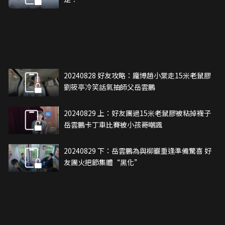
20240828 好友攻略：龐博趙小棠走15米老鼠膠
劉筱亭冷笑話氣抽師父岳雲鵬
20240829 上：好友團過15米老鼠膠被粘掉襪子
岳雲鵬卡丁車比賽被小孩哥嘲諷
20240829 下：岳雲鵬為與柳巖重逢準備驚喜 好
友團火把節集體“黑化”