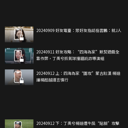
20240909 好友電臺：眾好友指認岳雲鵬：就J人
20240911 好友攻略：“四海為家”默契遊戲全
靠作弊，丁禹兮抓氣球撞牆訛詐導演組
20240912 上：四海為家“圍攻”蒙古壯漢 楊迪
讓楊超越謹言慎行
20240912 下：丁禹兮楊迪遭牛屎“貼臉”攻擊