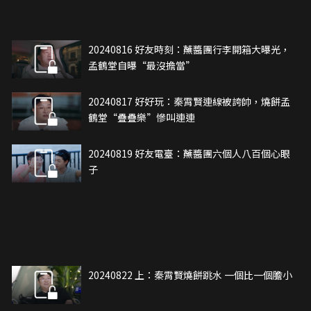
20240816 好友時刻：蘸醬團行李開箱大曝光，
孟鶴堂自曝“最沒擔當”
20240817 好好玩：秦霄賢連線被誇帥，燒餅孟
鶴堂“疊疊樂”慘叫連連
20240819 好友電臺：蘸醬團六個人八百個心眼
子
20240822 上：秦霄賢燒餅跳水 一個比一個膽小