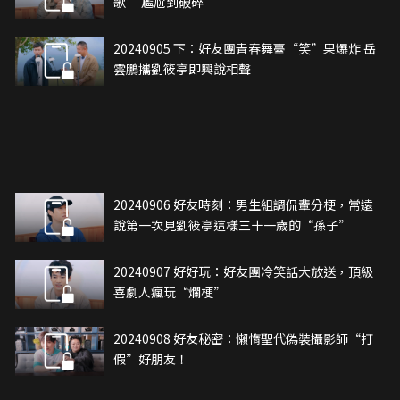
歌” 尷尬到破碎
20240905 下：好友團青春舞臺“笑”果爆炸 岳
雲鵬攜劉筱亭即興說相聲
20240906 好友時刻：男生組調侃輩分梗，常遠
說第一次見劉筱亭這樣三十一歲的“孫子”
20240907 好好玩：好友團冷笑話大放送，頂級
喜劇人瘋玩“爛梗”
20240908 好友秘密：懶惰聖代偽裝攝影師“打
假”好朋友！