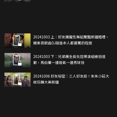
20241003 上：好友團魔性舞蹈驚豔新疆婚禮，
韓東君歌曲DJ版是本人都震驚的程度
20241003 下：兄弟團全員失控導演組被迫道
歉，馬伯騫一邊吸氧一邊秀球技
20241006 好友秘密：三人好友局！朱朱小莊大
樹玩轉大美新疆