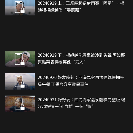
20240919 上：王彥霖超遠射門賽“國足”，楊
迪喂楊超越吃“毒蘑菇”
20240919 下：楊超越泡溫泉被冷到失聲 阿如那
幫點菜表情被笑像“刀人”
20240920 好友時刻：四海為家再次運氣爆棚升
級午餐 丁禹兮分享靈異事件
20240921 好好玩：四海為家溫泉體驗完整版 楊
超越楊迪一個“賊”一個“偷”