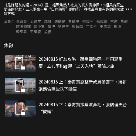
《是好朋友的週末2024》是一檔聚焦熟人社交的真人秀節目。5組具有原生
關係的好友，三天兩夜一場“自在隨興”的旅行，尋找最真實有趣的週末放
鬆方式。
演員：
秦霄賢
孟鶴堂
燒餅
張鶴倫
曹鶴陽
欒雲平
岳雲鵬
常遠
柳巖
歐陽娜娜
趙小棠
龐博
劉筱亭
楊超越
丁禹兮
王彥霖
楊迪
韓東君
王耀慶
孟佳
集數
20240815 好友攻略：蘸醬團時隔一年再聚重
慶，立心率flag迎“上天入地”驚險之旅
20240815 上：秦霄賢惡整新成員欒雲平，燒餅
張鶴倫險些跌下懸崖
20240815 下：秦霄賢拔導演鼻毛，張鶴倫天台
“被錘”