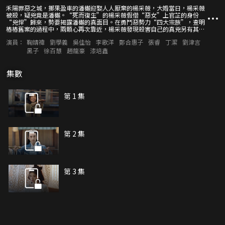
禾陽罪惡之城，擲果盈車的潘樾迎娶人人厭棄的楊采薇，大婚當日，楊采薇
被殺，疑兇竟是潘樾。“死而復生”的楊采薇假借“惡女”上官芷的身份
“兇悍”歸來，勢要揭露潘樾的真面目。在勇鬥惡勢力“四大宗族”，查明
樁樁舊案的過程中，兩顆心再次靠近，楊采薇發現殺害自己的真兇另有其
人，潘樾自始至終都深愛著她。一切即將圓滿，幕後之人卻再次設局，要將
演員：
鞠婧禕
劉學義
吳佳怡
李歌洋
鄭合惠子
張睿
丁潔
劉津言
二人推向萬劫不復。
黑子
徐百慧
趙龍豪
漆培鑫
集數
第 1 集
第 2 集
第 3 集