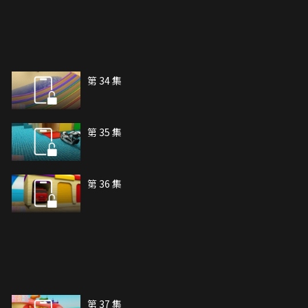
第 34 集
第 35 集
第 36 集
第 37 集