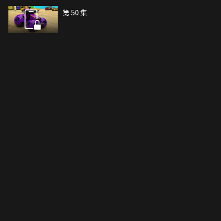
第 50 集