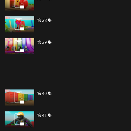
第 38 集
第 39 集
第 40 集
第 41 集