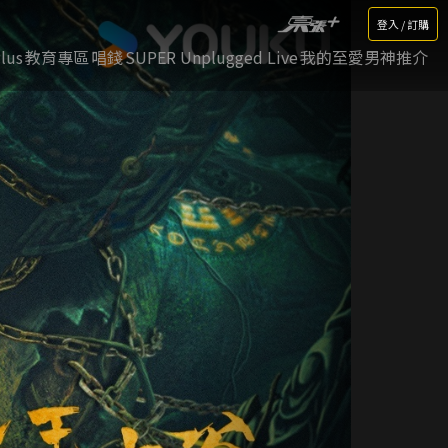
登入 / 訂購
lus
教育專區
唱錢
SUPER Unplugged Live
我的至愛男神推介