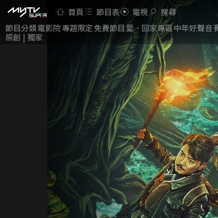
首頁
節目表
電視
搜尋
節目分類
電影院
專題限定
免費節目
愛．回家專區
中年好聲音
原創 | 獨家