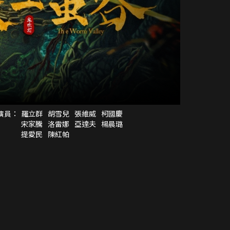
演員：
羅立群
胡雪兒
張維威
柯國慶
宋家騰
洛雷娜
亞達夫
楊晨璐
提愛民
陳紅帕