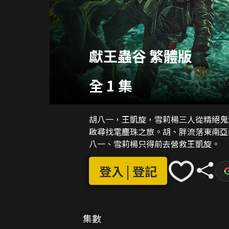
獻王蟲谷 繁體版
全 1 集
胡八一，王凱旋，雪莉楊三人從精絕鬼
啟尋找雮塵珠之旅。胡、胖流落東南亞
八一、雪莉楊只得前去營救王凱旋。
登入 | 登記
集數