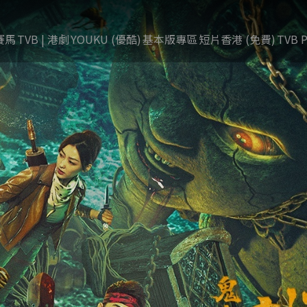
賽馬
TVB | 港劇
YOUKU (優酷)
基本版專區
短片香港 (免費)
TVB P