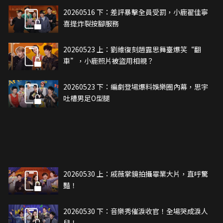
20260516 下：差評暴擊全員受罰，小鹿翟佳寧
喜提炸裂按腳服務
20260523 上：劉維復刻趙露思舞臺爆笑“翻
車”，小鹿照片被盜用相親？
20260523 下：編劇登場爆料娛樂圈內幕，思宇
吐槽男足O型腿
20260530 上：戚薇掌鏡拍攝畢業大片，直呼驚
豔！
20260530 下：音樂秀催淚收官！全場哭成淚人
兒！