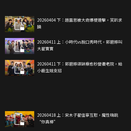
20260404 下：趙露思被大奇爆梗連擊，笑趴求
饒
20260411 上：小時代vs脫口秀時代，郭碧婷叫
大翟寶寶
20260411 下：郭碧婷頌缽療愈秒變養老院，給
小鹿生娃支招
20260418 上：宋木子翟佳寧互懟，魔性嗨跳
“你真棒”