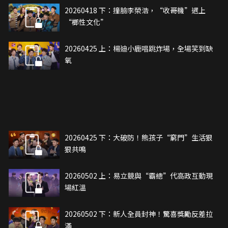
20260418 下：撞臉李榮浩，“收哥機”遇上
“榔性文化”
20260425 上：楊迪小鹿唱跳炸場，全場笑到缺
氧
20260425 下：大破防！熊孩子“窮門”生活狠
狠共鳴
20260502 上：易立競與“霸總”代高政互動現
場紅溫
20260502 下：新人全員封神！驚喜獎勵反差拉
滿