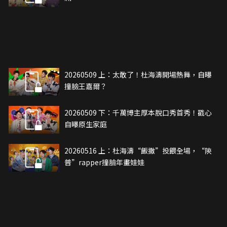
20260509 上：太敢了！杜海濤開場熱舞，自曝
撞臉王嘉爾？
20260509 下：千萬博主厚本脫口秀首秀！戳心
自曝原生家庭
20260516 上：杜海濤“飯撒”投餵全場，“陝
普”rapper撞臉年畫娃娃