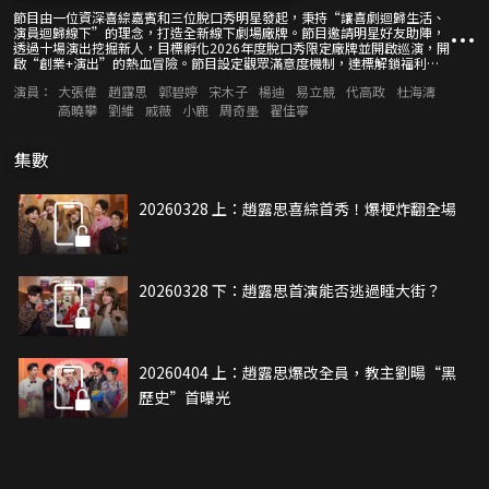
節目由一位資深喜綜嘉賓和三位脫口秀明星發起，秉持“讓喜劇迴歸生活、
演員迴歸線下”的理念，打造全新線下劇場廠牌。節目邀請明星好友助陣，
透過十場演出挖掘新人，目標孵化2026年度脫口秀限定廠牌並開啟巡演，開
啟“創業+演出”的熱血冒險。節目設定觀眾滿意度機制，達標解鎖福利，
未達標則在安全合規的封閉場地內進行模擬露營。以“演出+生活”雙線敘
演員：
大張偉
趙露思
郭碧婷
宋木子
楊迪
易立競
代高政
杜海濤
事，展現喜劇行業生態，探討演員商業與藝術價值，傳遞奮鬥、溫暖與樂觀
向上的正向價值觀。
高曉攀
劉維
戚薇
小鹿
周奇墨
翟佳寧
集數
20260328 上：趙露思喜綜首秀！爆梗炸翻全場
20260328 下：趙露思首演能否逃過睡大街？
20260404 上：趙露思爆改全員，教主劉暘“黑
歷史”首曝光