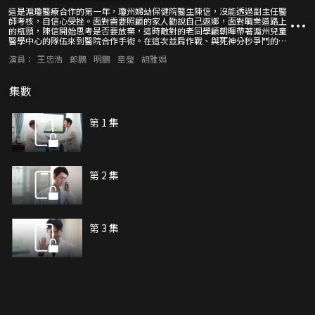
這是滬瓊醫療合作的第一年，瓊州婦幼保健院醫生陳信，沒能透過副主任醫
師考核，自信心受挫。面對需要照顧的家人勸說自己返鄉，面對職業道路上
的瓶頸，陳信開始思考是否要放棄，這時敵對的老同學顧朝暉帶著滬州兒童
醫學中心的隊伍來到醫院合作手術。在這次並肩作戰、與死神分秒爭鬥的手
術中，陳信在顧朝暉身上看到了醫生對自己專業的堅定，在花蕊身上看到了
演員：
王忠浩
郎鵬
明鵬
章瑩
胡雅娟
醫生對自己職業的堅守，在實習生洪長河身上看到了醫生對信念的堅決，在
小患者身上看到了他們對生的堅持，這一切都讓陳信找回了初心，讓原本想
放棄的陳信堅定成為外科醫生的決心，並向著身邊的目標不斷前進。
集數
第 1 集
第 2 集
第 3 集