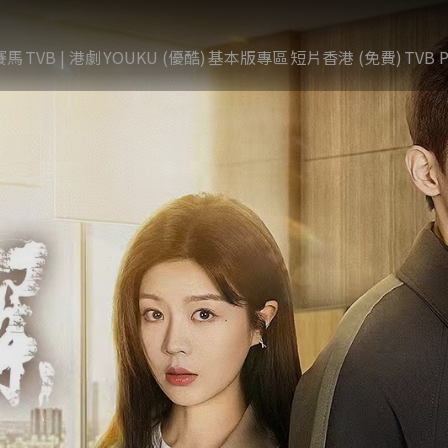
賽馬
TVB | 港劇
YOUKU (優酷)
基本版專區
短片香港 (免費)
TVB P