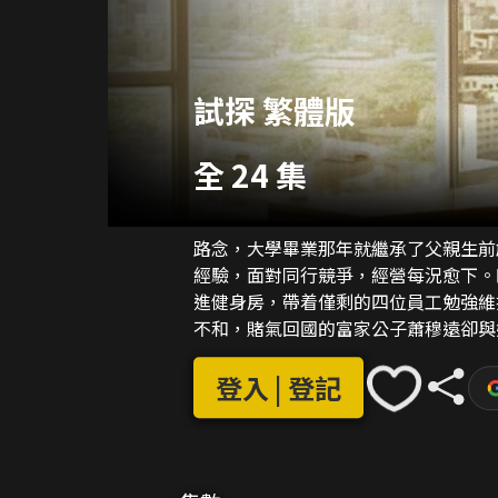
試探 繁體版
全 24 集
路念，大學畢業那年就繼承了父親生前
經驗，面對同行競爭，經營每況愈下。
進健身房，帶着僅剩的四位員工勉強維
不和，賭氣回國的富家公子蕭穆遠卻與
登入 | 登記