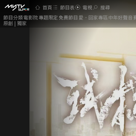
首頁
節目表
電視
搜尋
節目分類
電影院
專題限定
免費節目
愛．回家專區
中年好聲音
原創 | 獨家