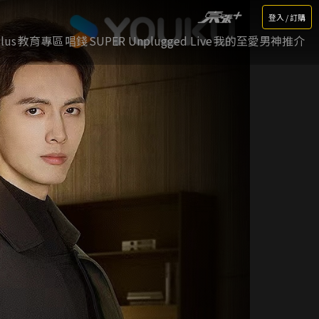
登入 / 訂購
lus
教育專區
唱錢
SUPER Unplugged Live
我的至愛男神推介