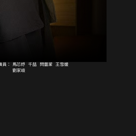
演員：
馬芯妤
千喆
閆蕾潔
王雪媛
劉家岐