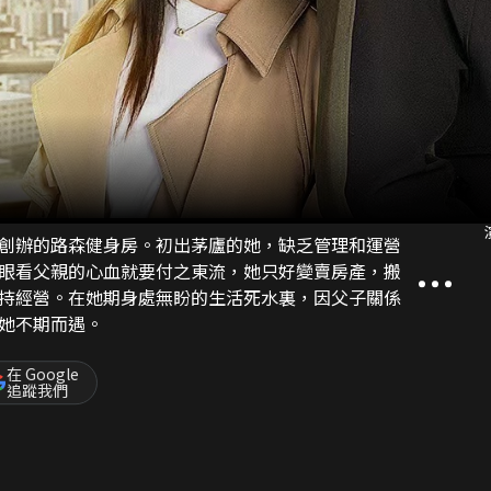
創辦的路森健身房。初出茅廬的她，缺乏管理和運營
眼看父親的心血就要付之東流，她只好變賣房產，搬
持經營。在她期身處無盼的生活死水裏，因父子關係
她不期而遇。
在 Google
追蹤我們