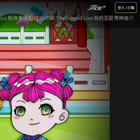
登入 / 訂購
lus
教育專區
唱錢
SUPER Unplugged Live
我的至愛男神推介