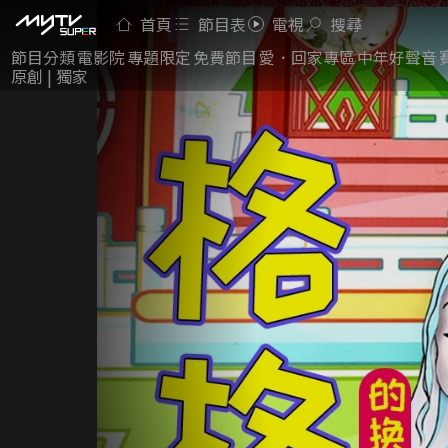
首頁
節目表
電視
搜尋
節目分類
電影院
專題限定
免費節目
愛．回家專區
中年好聲音
原創 | 獨家