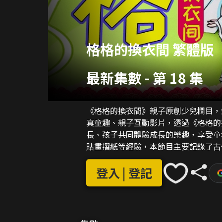
格格的換衣間 繁體版
最新集數
-
第 18 集
《格格的換衣間》親子原創少兒欄目，
真童趣、親子互動影片，透過《格格的
長、孩子共同體驗成長的樂趣，享受童
貼畫摺紙等經驗，本節目主要記錄了古
愛的小哥哥手繪的惟妙惟肖。格格是太
馬，陪格格猜燈謎，陪格格過春秋，當
登入 | 登記
歡這位小格格。小格格也會給小朋友們
在看到小格格成長的過程中也能學到不
成拍攝的定格動畫，中間也會有不少給
和小格格一起畫起來哦。