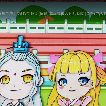
賽馬
TVB | 港劇
YOUKU (優酷)
基本版專區
短片香港 (免費)
TVB P