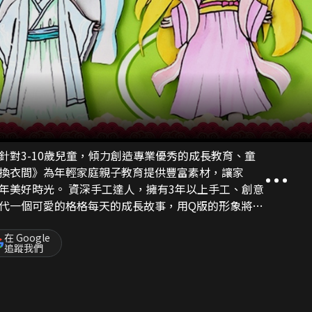
針對3-10歲兒童，傾力創造專業優秀的成長教育、童
換衣間》為年輕家庭親子教育提供豐富素材，讓家
年美好時光。 資深手工達人，擁有3年以上手工、創意
代一個可愛的格格每天的成長故事，用Q版的形象將可
子最喜歡的妹妹，所以會經常去找格格玩，陪格格騎
然了格格也會進宮和太子皇帝們一起吃飯，大家都喜
在 Google
追蹤我們
介紹24節氣或者是中國各種節日的由來，讓小朋友們
少有趣好玩的知識，本欄目所有內容都是透過手繪完
小格格換裝的小故事，小朋友要是喜歡畫畫的話可以