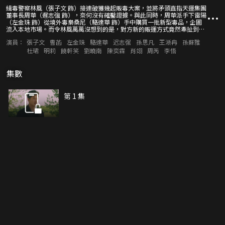
緝毒警察林風（張子文 飾）接連破獲幾起販毒大案，並將矛頭直指天運集團
董事長周華（遲志強 飾），奈何沒有確鑿證據。與此同時，周華派手下雷陽
（左金珠 飾）從境外毒梟桑尼（駱達華 飾）手中購買一批新型毒品，企圖
流入本地市場。而令林風萬萬沒想到的是，對方新的販運方式竟然牽扯到了
自己妹妹林雪兒（孫蘇雅 飾）身上！而曾經的初戀雷貝貝（曹菡 飾）突然
演員：
張子文
曹菡
左金珠
駱達華
迟志强
孫思凡
王淅冉
孫蘇雅
回國，貌似也與這宗毒品案有着乾絲萬縷的聯繫......在與毒販較量的過程
中，林風也經歷着理智與情感的雙重考驗。黑夜褪去，英雄能否迎來最後的
杜珺
明莉
饒軒笑
劉曉南
陳奕霖
肖翊
周芮
李悟
曙光？
集數
第 1 集